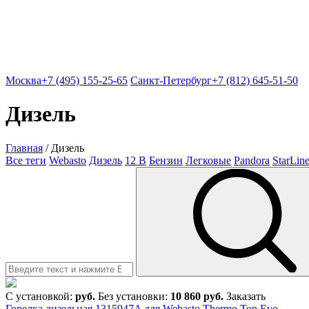
Москва
+7 (495) 155-25-65
Санкт-Петербург
+7 (812) 645-51-50
Дизель
Главная
/
Дизель
Все теги
Webasto
Дизель
12 В
Бензин
Легковые
Pandora
StarLin
С установкой:
руб.
Без установки:
10 860 руб.
Заказать
Горелка дизельная 1315947A для Webasto Thermo Top Evo