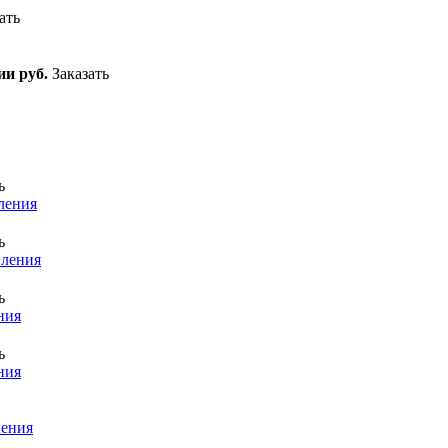
ать
ии руб.
Заказать
ь
вления
ь
вления
ь
ния
ь
ния
ления