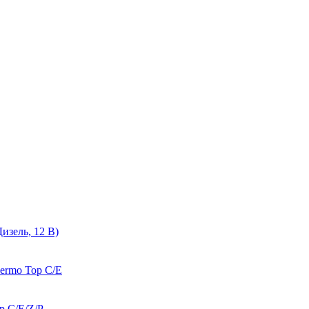
изель, 12 В)
hermo Top C/E
p C/E/Z/P