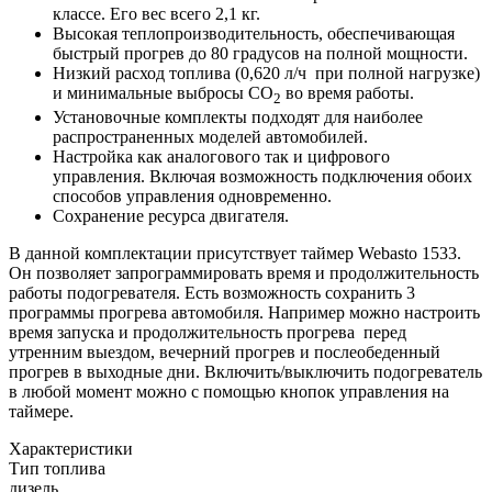
классе. Его вес всего 2,1 кг.
Высокая теплопроизводительность, обеспечивающая
быстрый прогрев до 80 градусов на полной мощности.
Низкий расход топлива (0,620 л/ч при полной нагрузке)
и минимальные выбросы
CO
во время работы.
2
Установочные комплекты
подходят для
наиболее
распространенны
х
моделей автомобилей.
Настройка как аналогового так и цифрового
управления. Включая возможность подключения обоих
способов управления одновременно.
Сохранение ресурса двигателя.
В данной комплектации присутствует таймер Webasto 1533.
Он
позволяет запрограммировать время и продолжительность
работы подогревателя.
Есть возможность сохранить
3
программы прогрева автомобиля. Например можно настроить
время запуска и продолжительность прогрева перед
утренним выездом, вечерний прогрев и послеобеденный
прогрев в выходные дни
.
В
ключить/выключить подогреватель
в любой момент можно с помощью кнопок управления на
таймере.
Характеристики
Тип топлива
дизель