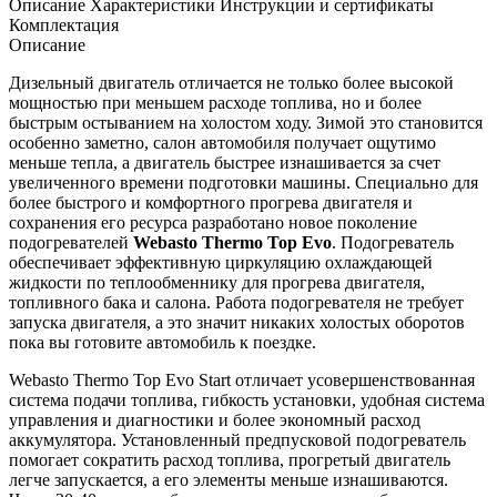
Описание
Характеристики
Инструкции и сертификаты
Комплектация
Описание
Дизельный двигатель отличается не только более высокой
мощностью при меньшем расходе топлива, но и более
быстрым остыванием на холостом ходу. Зимой это становится
особенно заметно, салон автомобиля получает ощутимо
меньше тепла, а двигатель быстрее изнашивается за счет
увеличенного времени подготовки машины. Специально для
более быстрого и комфортного прогрева двигателя и
сохранения его ресурса разработано новое поколение
подогревателей
Webasto Thermo Top Evo
.
Подогреватель
обеспечивает эффективную циркуляцию охлаждающей
жидкости по теплообменнику для прогрева двигателя,
топливного бака и салона. Работа подогревателя не требует
запуска двигателя, а это значит никаких холостых оборотов
пока вы готовите автомобиль к поездке.
Webasto Thermo Top Evo Start
отличает усовершенствованная
система подачи топлива, гибкость установки, удобная система
управления и диагностики и более экономный расход
аккумулятора. Установ
ленный
предпусково
й
подогревател
ь
помогает сократить расход топлива,
п
рогретый двигатель
легче запускается, а его
элементы меньше
изн
ашиваются
.