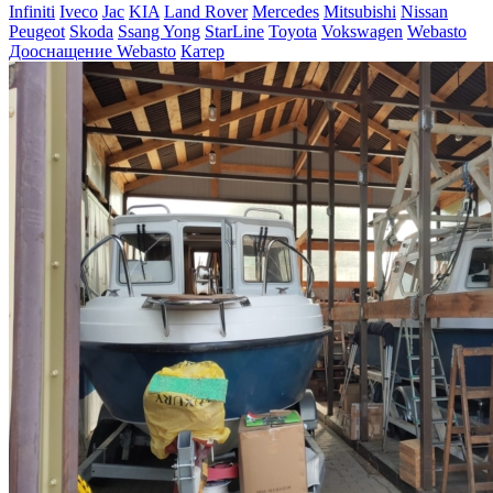
Infiniti
Iveco
Jac
KIA
Land Rover
Mercedes
Mitsubishi
Nissan
Peugeot
Skoda
Ssang Yong
StarLine
Toyota
Vokswagen
Webasto
Дооснащение Webasto
Катер