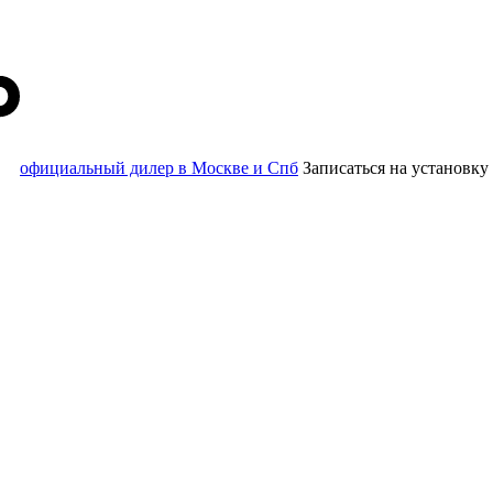
официальный дилер в Москве и Спб
Записаться
на установку