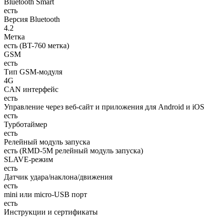
Bluetooth Smart
есть
Версия Bluetooth
4.2
Метка
есть (BT-760 метка)
GSM
есть
Тип GSM-модуля
4G
CAN интерфейс
есть
Управление через веб-сайт и приложения для Android и iOS
есть
Турботаймер
есть
Релейный модуль запуска
есть (RMD-5M релейный модуль запуска)
SLAVE-режим
есть
Датчик удара/наклона/движения
есть
mini или micro-USB порт
есть
Инструкции и сертификаты