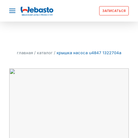
ЗАПИСАТЬСЯ
официальный дилер в Москве и Спб
главная
/
каталог
/
крышка насоса u4847 1322704a